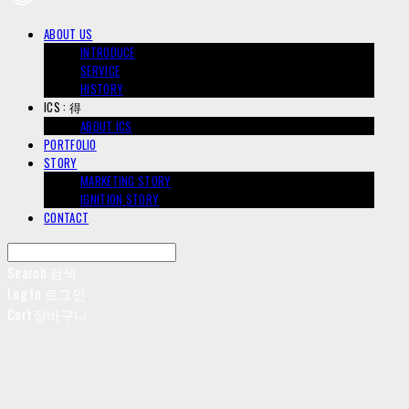
ABOUT US
INTRODUCE
SERVICE
HISTORY
ICS : 得
ABOUT ICS
PORTFOLIO
STORY
MARKETING STORY
IGNITION STORY
CONTACT
Search
검색
Log In
로그인
Cart
장바구니