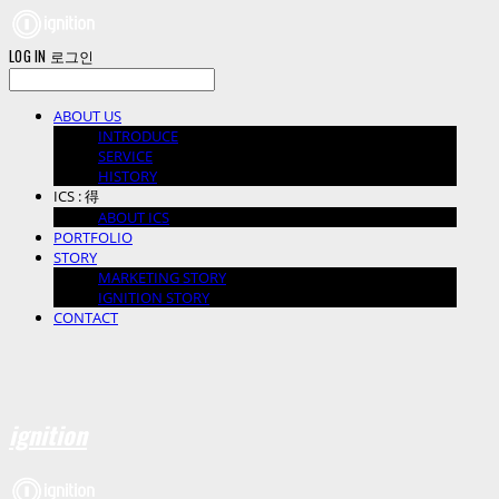
LOG IN
로그인
ABOUT US
INTRODUCE
SERVICE
HISTORY
ICS : 得
ABOUT ICS
PORTFOLIO
STORY
MARKETING STORY
IGNITION STORY
CONTACT
ignition