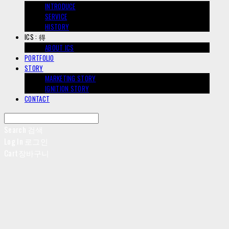
INTRODUCE
SERVICE
HISTORY
ICS : 得
ABOUT ICS
PORTFOLIO
STORY
MARKETING STORY
IGNITION STORY
CONTACT
Search
검색
Log In
로그인
Cart
장바구니