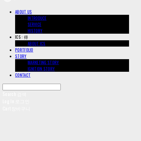
ABOUT US
INTRODUCE
SERVICE
HISTORY
ICS : 得
ABOUT ICS
PORTFOLIO
STORY
MARKETING STORY
IGNITION STORY
CONTACT
Search
검색
Log In
로그인
Cart
장바구니