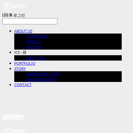
LOG IN
로그인
ABOUT US
INTRODUCE
SERVICE
HISTORY
ICS : 得
ABOUT ICS
PORTFOLIO
STORY
MARKETING STORY
IGNITION STORY
CONTACT
ignition