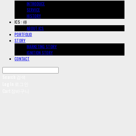
INTRODUCE
SERVICE
HISTORY
ICS : 得
ABOUT ICS
PORTFOLIO
STORY
MARKETING STORY
IGNITION STORY
CONTACT
Search
검색
Log In
로그인
Cart
장바구니